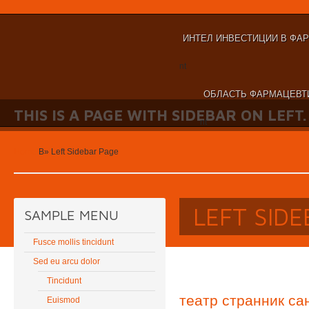
ИНТЕЛ ИНВЕСТИЦИИ В ФА
nt
ОБЛАСТЬ ФАРМАЦЕВТ
THIS IS A PAGE WITH SIDEBAR ON LEFT.
nt
Home
В»
Left Sidebar Page
LEFT SID
SAMPLE MENU
Fusce mollis tincidunt
Sed eu arcu dolor
Tincidunt
театр странник са
Euismod